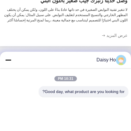
وصل حديثًا زنبرك جيب صغير باللون البني
لا تتغير تقنية النوابض الصغيرة في حد ذاتها عادةً بناءً على اللون، ولكن يمكن أن يختلف
المظهر الخارجي والنسيج المستخدم لتغليف النوابض. على سبيل المثال: يمكن أن يكون
اللون البني اختيارًا للتصميم ليتناسب مع جمالية معينة، ربما لمنح المرتبة إحساسًا أكثر
فخامة أو طبيعية أو دافئة.قد يكون القماش المحيط بالين...
عرض المزيد
Daisy Ho
الاتصال السريع
10:31 PM
عنوان
Good day, what product are you looking for?
منطقة فوان الصناعية، مقاطعة غومينغ، مدينة فوشان، قوانغدونغ،
الصين
تيل
86-757-8881-2181
بريد إلكتروني