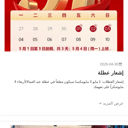
سلك فولاذي عالي الكربون زنبركي بونيل بـ 4-7 لفات وارتفاع 60-90 ملم لدعم المرتبة
طاسة ربيعية ذات حجم مخصص مع أسلاك فولاذية عالية الكربون وضمان لمدة 10 سنوات
1.0 مم سلك فولاذي دعم عالي زنبرك جيب مضاد للحساسية لوسائد
حجم قابل للتخصيص سلك الفولاذ الكربوني العالي ربيع الجيب للوسادة مع الدعم العميق
2026-04-30
إشعار عطلة
إشعار العطلات: 1 مايو 3 مايومكتبنا سيكون مغلقاً في عطلة عيد العمالالأربعاء 4
مايوشكراً على تفهمك
عرض المزيد