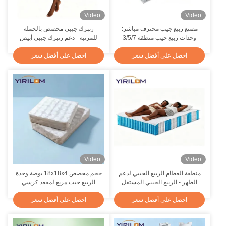
Video
Video
مصنع ربيع جيب محترف مباشر:
زنبرك جيبي مخصص بالجملة
وحدات ربيع جيب منطقة 3/5/7
للمرتبة - دعم زنبرك جيبي أبيض
إيرگونومية وربيع جيب دائم لإنتاج
مستقل فاخر من مصنع زنبرك جيبي
احصل على أفضل سعر
احصل على أفضل سعر
الفراش
رائد في الصين
Video
Video
منطقة العظام الربيع الجيبي لدعم
حجم مخصص 18x18x4 بوصة وحدة
الظهر - الربيع الجيبي المستقل
الربيع جيب مربع لمقعد كرسي
لمكونات الفراش من مصنع ربيع
الأريكة
احصل على أفضل سعر
احصل على أفضل سعر
الجيب المهني