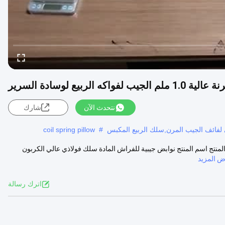
واكه الربيع لوسادة السرير
نتحدث الآن
شارك
لفائف الجيب المرن,سلك الربيع المكبس
#
coil spring pillow
ونة 1.0 مم لوسائد الفراش أوصاف المنتج اسم المنتج نوابض جيبية للفراش المادة سلك فولاذي عالي الكربون
 المزيد
اترك رسالة