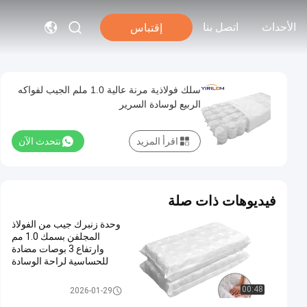
الأحداث
اتصل بنا
إقتباس
سلك فولاذية مرنة عالية 1.0 ملم الجيب لفواكه
الربيع لوسادة السرير
اقرأ المزيد
نتحدث الآن
فيديوهات ذات صلة
وحدة زنبرك جيب من الفولاذ
المجلفن بسمك 1.0 مم
وارتفاع 3 بوصات مضادة
للحساسية لراحة الوسادة
جيب الربيع للوسادة
00:48
2026-01-29