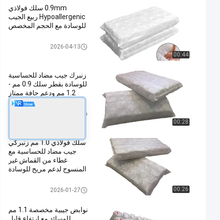
0.9mm سلك فولاذي
Hypoallergenic ربيع الجيب
للوسادة مع الحجم المخصص
جيب الربيع للوسادة
2026-04-13
00:44
زنبرك جيب مضاد للحساسية
للوسادة بقطر سلك 0.9 مم -
1.2 مم ودعم حافة ممتاز
جيب الربيع للوسادة
2026-01-27
00:28
سلك فولاذي 1.0 مم زنبركي
جيب مضاد للحساسية مع
غطاء من القماش غير
المنسوج لدعم مريح للوسادة
جيب الربيع للوسادة
00:26
2026-01-27
نوابض جيبية مخصصة 1.1 مم
للوسائد مع ارتفاع قابل