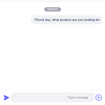
6:03 AM
Good day, what product are you looking for?
زنبرك جيب أريكة فولاذي OEM بسمك 2.0 مم وارتفاع 5 بوصات
مع ضمان 10 سنوات
أريكة جيب الربيع
2026-03-11
404 المشاهدات