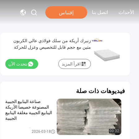
الأحداث
اتصل بنا
إقتباس
زنبرك أريكة من سلك فولاذي عالي الكربون
متين مع حجم قابل للتخصيص وعزل للحركة
اقرأ المزيد
نتحدث الآن
فيديوهات ذات صلة
صناعة الينابيع الجيبية
المصنوعة خصيصا الأريكة
الينابيع الجيبية مغلقة الينابيع
الجيبية
أريكة جيب الربيع
00:32
2026-03-18