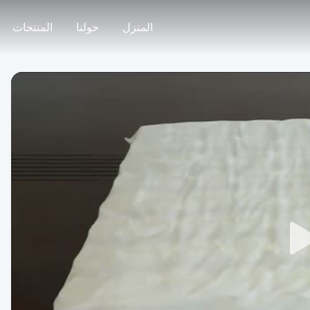
المنزل
حولنا
المنتجات