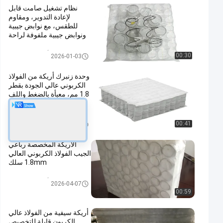
نظام تشغيل صامت قابل
لإعادة التدوير، ومقاوم
للطقس، مع نوابض جيبية
ونوابض جيبية ملفوفة لراحة
معززة
أريكة جيب الربيع
00:30
2026-01-03
وحدة زنبرك أريكة من الفولاذ
الكربوني عالي الجودة بقطر
1.8 مم، معبأة بالضغط واللف
لتوفير راحة قابلة للتخصيص
أريكة جيب الربيع
00:41
2026-04-15
الأريكة المخصصة رباعي
الجيب الفولاذ الكربوني العالي
1.8mm سلك
أريكة جيب الربيع
2026-04-07
00:59
أريكة سيفية من الفولاذ عالي
الكربون قابلة للتخصيص