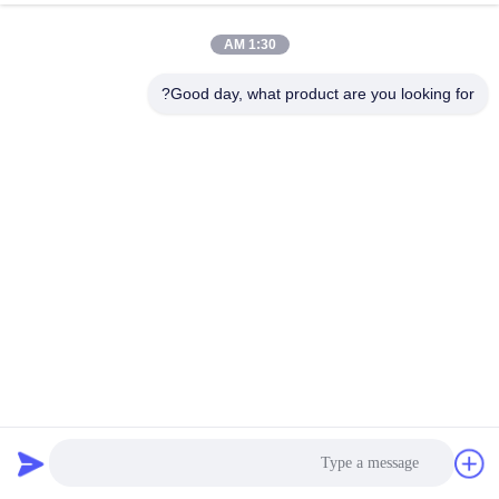
1:30 AM
Good day, what product are you looking for?
2.0 ملم سلك فولاذي ذو كربون عالي فولاذ مخصص عدد الملفات
الأريكة الجيب الربيع الجيب الملفات الربيع
أريكة جيب الربيع
2026-03-12
404 المشاهدات