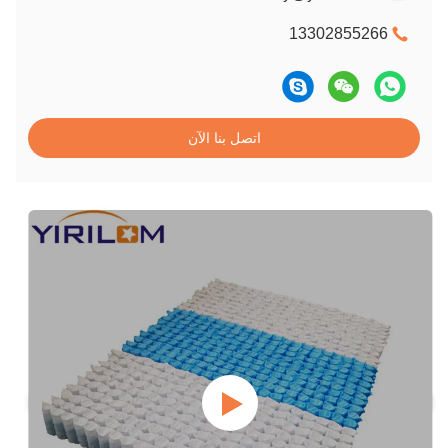
13302855266
اتصل بنا الآن