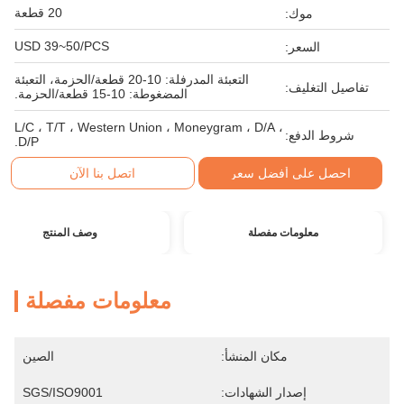
20 قطعة
موك:
USD 39~50/PCS
السعر:
التعبئة المدرفلة: 10-20 قطعة/الحزمة، التعبئة
تفاصيل التغليف:
المضغوطة: 10-15 قطعة/الحزمة.
L/C ، T/T ، Western Union ، Moneygram ، D/A ،
شروط الدفع:
D/P.
احصل على أفضل سعر
اتصل بنا الآن
معلومات مفصلة
وصف المنتج
معلومات مفصلة
مكان المنشأ:
الصين
إصدار الشهادات:
SGS/ISO9001