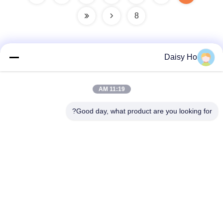
8
Daisy Ho
الاتصال السريع
11:19 AM
عنوان
Good day, what product are you looking for?
منطقة فوان الصناعية، مقاطعة غومينغ، مدينة فوشان، قوانغدونغ،
الصين
تيل
86-757-8881-2181
بريد إلكتروني
daisy@yirilom.com