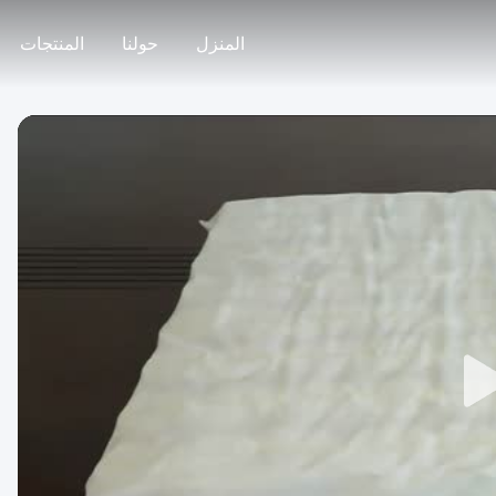
المنزل
حولنا
المنتجات