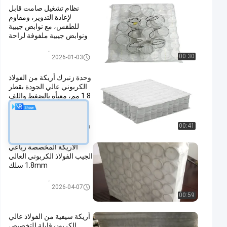
نظام تشغيل صامت قابل
لإعادة التدوير، ومقاوم
للطقس، مع نوابض جيبية
ونوابض جيبية ملفوفة لراحة
معززة
أريكة جيب الربيع
00:30
2026-01-03
وحدة زنبرك أريكة من الفولاذ
الكربوني عالي الجودة بقطر
1.8 مم، معبأة بالضغط واللف
لتوفير راحة قابلة للتخصيص
أريكة جيب الربيع
00:41
2026-04-15
الأريكة المخصصة رباعي
الجيب الفولاذ الكربوني العالي
1.8mm سلك
أريكة جيب الربيع
2026-04-07
00:59
أريكة سيفية من الفولاذ عالي
الكربون قابلة للتخصيص