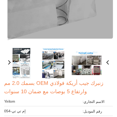
زنبرك جيب أريكة فولاذي OEM بسمك 2.0 مم
وارتفاع 5 بوصات مع ضمان 10 سنوات
Yirilom
الاسم التجاري:
إم تي تي-054
رقم الموديل: