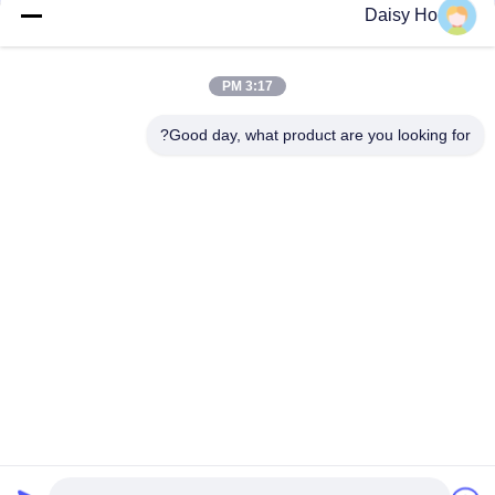
Daisy Ho
الاتصال السريع
3:17 PM
عنوان
Good day, what product are you looking for?
منطقة فوان الصناعية، مقاطعة غومينغ، مدينة فوشان، قوانغدونغ،
الصين
تيل
86-757-8881-2181
بريد إلكتروني
daisy@yirilom.com
سياسة الخصوصية
|
خريطة الموقع
| الصين جيدة الجودة ربيع جيب
المفرش المورد. حقوق الطبع والنشر © 2024-2026 Foshan
Gaoming Hecheng Yirilom Household Factory . كل شيء حقوق