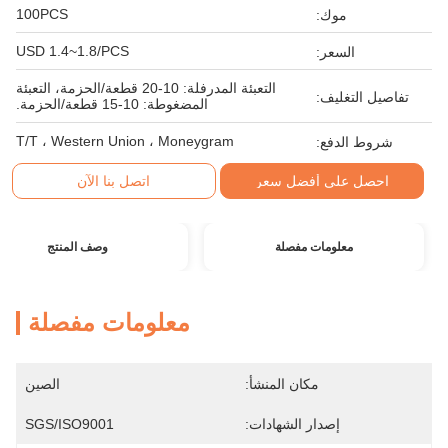
100PCS
موك:
USD 1.4~1.8/PCS
السعر:
التعبئة المدرفلة: 10-20 قطعة/الحزمة، التعبئة
تفاصيل التغليف:
المضغوطة: 10-15 قطعة/الحزمة.
T/T ، Western Union ، Moneygram
شروط الدفع:
احصل على أفضل سعر
اتصل بنا الآن
معلومات مفصلة
وصف المنتج
معلومات مفصلة
مكان المنشأ:
الصين
إصدار الشهادات:
SGS/ISO9001