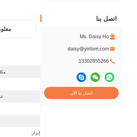
اتصل بنا
معلو
Ms. Daisy Ho
daisy@yirilom.com
13302855266
مكان
اتصل بنا الآن
عد
إبراز: