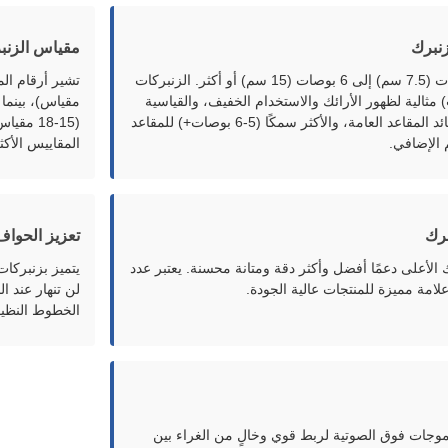
زنبرك
مقياس الزنب
يتراوح من 3 بوصات (7.5 سم) إلى 6 بوصات (15 سم) أو أكثر. الزنبركات
4 بوصات) مثالية لظهور الأرائك والاستخدام الخفيف، والقياسية
مقياس)، بينما 
(4-5 بوصات) لوسائد المقاعد العامة، والأكثر سمكًا (5-6 بوصات+) للمقاعد
(15-18 
 الإضافي.
المقاييس الأك
برك
تعزيز الحواف
ك الأعلى دعمًا أفضل وأكثر دقة ومتانة محسنة. يعتبر عدد
يتميز بزنبركا
لامة مميزة للمنتجات عالية الجودة.
لن تنهار عند 
الخطوط النظيف
موجات فوق الصوتية لربط قوي وخالٍ من الغراء بين