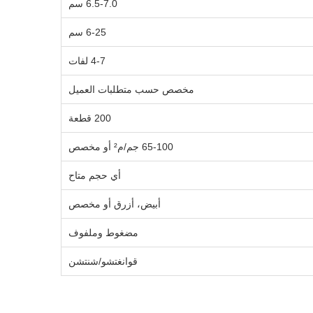
6.5-7.0 سم
6-25 سم
4-7 لفات
مخصص حسب متطلبات العميل
200 قطعة
65-100 جم/م² أو مخصص
أي حجم متاح
أبيض، أزرق أو مخصص
مضغوط وملفوف
قوانغتشو/شنتشن