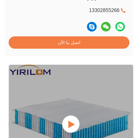
13302855266
اتصل بنا الآن