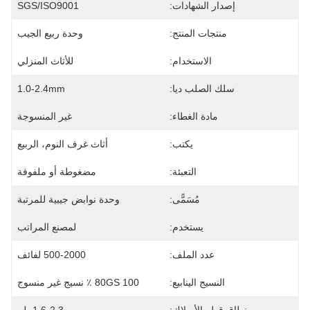
إصدار الشهادات:
SGS/ISO9001
منتجات المنتج:
وحدة ربيع الجيب
الاستخدام:
للأثاث المنزلي
سلك الصلب ديا:
1.0-2.4mm
مادة الغطاء:
غير المنسوجة
يكتب:
أثاث غرف النوم، الربيع
التعبئة:
مضغوطة أو ملفوفة
مُسَمًّى:
وحدة نوابض جيبية للمرتبة
يستخدم:
لمصنع المراتب
عدد الملف:
500-2000 لفائف
النسيج الينابيع:
80GS 100 ٪ نسيج غير منسوج