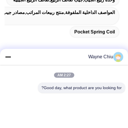
العواصف الداخلية الملفوفة,منتج ربيعات المراتب,مصادر جيب OEM
Pocket Spring Coil
Wayne Chiu
الاتصال السريع
2:27 AM
عنوان
Good day, what product are you looking for?
منطقة فوان الصناعية، مقاطعة غومينغ، مدينة فوشان، قوانغدونغ،
الصين
تيل
86-757-8881-2181
بريد إلكتروني