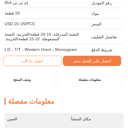
إم تي تي-054
رقم الموديل:
20 قطعة
موك:
USD 15~25/PCS
السعر:
التعبئة المدرفلة: 10-20 قطعة/الحزمة، التعبئة
تفاصيل التغليف:
المضغوطة: 10-15 قطعة/الحزمة.
L/C ، T/T ، Western Union ، Moneygram
شروط الدفع:
احصل على أفضل سعر
اتصل بنا الآن
معلومات مفصلة
وصف المنتج
معلومات مفصلة
مكان المنشأ:
الصين