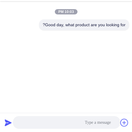
10:03 PM
Good day, what product are you looking for?
خصيص 4 بوصة ارتفاع فرديا الأريكة الجيب الربيع الجيبية الملفوفة
الربيع للأريكة
أريكة جيب الربيع
2025-09-27
74 المشاهدات