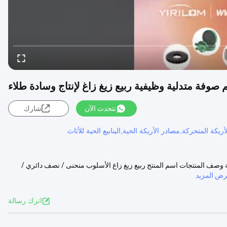
نتحدث الآن
شارك
أريكة المتحركة,مصادر الأريكة الحية,الينابيع الحية للأثاث
ج وسائد الأريكة وصف المنتجات اسم المنتج ربيع زيغ زاغ الأسلوب منحنى / نصف دائري /
ض المزيد
اترك رسالة