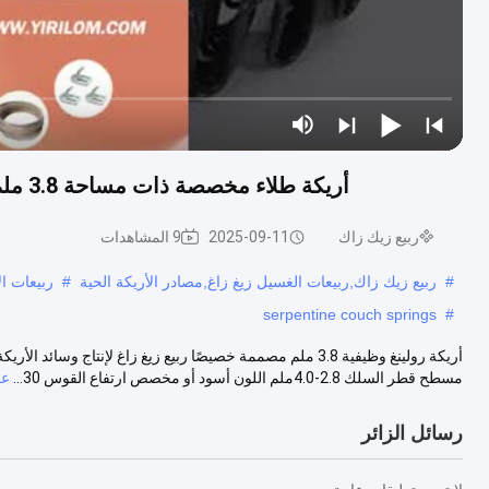
أريكة طلاء مخصصة ذات مساحة 3.8 ملم صوفة متدلية وظيفية ربيع زيغ زاغ لإنتاج وسادة طلاء
ربيع زيك زاك
2025-09-11
9 المشاهدات
#
ربيع زيك زاك,ربيعات الغسيل زيغ زاغ,مصادر الأريكة الحية
#
ربيعات ال
serpentine couch springs
#
أريكة رولينغ وظيفية 3.8 ملم مصممة خصيصًا ربيع زيغ زاغ لإنتا
مسطح قطر السلك 2.8-4.0ملم اللون أسود أو مخصص ارتفاع القوس 30...
عر
رسائل الزائر