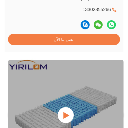
13302855266
اتصل بنا الآن