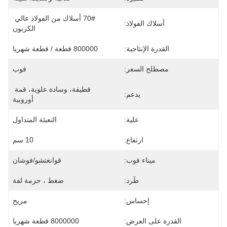
70# أسلاك من الفولاذ عالي 
أسلاك الفولاذ:
الكربون
القدرة الإنتاجية:
800000 قطعة / قطعة شهريا
مصطلح السعر:
فوب
قطيفة، وسادة علوية، قمة 
يدعم:
أوروبية
علية:
التعبئة المتداول
ارتفاع:
10 سم
ميناء فوب:
قوانغتشو/فوشان
طَرد:
ضغط ، حزمة لفة
إحساس:
مريح
القدرة على العرض:
8000000 قطعة شهريا