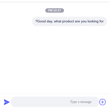
الاتصال السريع
10:37 PM
عنوان
Good day, what product are you looking for?
منطقة فوان الصناعية، مقاطعة غومينغ، مدينة فوشان، قوانغدونغ،
الصين
تيل
86-757-8881-2181
بريد إلكتروني
daisy@yirilom.com
سياسة الخصوصية
|
خريطة الموقع
| الصين جيدة الجودة ربيع جيب
المفرش المورد. حقوق الطبع والنشر © 2024-2026 Foshan
Gaoming Hecheng Yirilom Household Factory . كل شيء حقوق
محجوزة