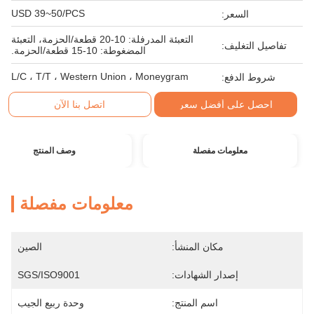
USD 39~50/PCS
السعر:
التعبئة المدرفلة: 10-20 قطعة/الحزمة، التعبئة
تفاصيل التغليف:
المضغوطة: 10-15 قطعة/الحزمة.
L/C ، T/T ، Western Union ، Moneygram
شروط الدفع:
احصل على أفضل سعر
اتصل بنا الآن
معلومات مفصلة
وصف المنتج
معلومات مفصلة
مكان المنشأ:
الصين
إصدار الشهادات:
SGS/ISO9001
اسم المنتج:
وحدة ربيع الجيب