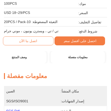
100PCS
موك:
USD 18~29/PCS
السعر:
التعبئة المضغوطة: 10-20PCS / Pack
تفاصيل التغليف:
تي / تي ، ويسترن يونيون ، موني جرام
شروط الدفع:
احصل على أفضل سعر
اتصل بنا الآن
معلومات مفصلة
وصف المنتج
معلومات مفصلة
مكان المنشأ:
الصين
إصدار الشهادات:
SGS/ISO9001