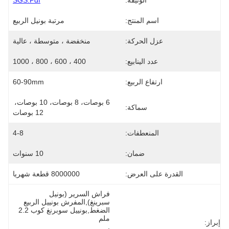
الوثيقة:
SGS.pdf
اسم المنتج:
مرتبة بونيل الربيع
عزل الحركة:
منخفضة ، متوسطة ، عالية
عدد الينابيع:
400 ، 600 ، 800 ، 1000
ارتفاع الربيع:
60-90mm
6 بوصات، 8 بوصات، 10 بوصات، 
سماكة:
12 بوصات
المنعطفات:
4-8
ضمان:
10 سنوات
القدرة على العرض:
8000000 قطعة شهريا
فراش السرير (بونيل 
سبرينغ),المفرش بونييل الربيع 
الضغط,بونييل سوبرنغ كوب 2.2 
ملم
إبراز:
, 