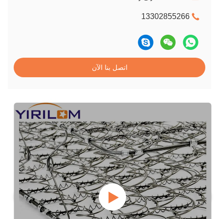
13302855266
اتصل بنا الآن