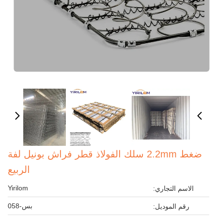
ضغط 2.2mm سلك الفولاذ قطر فراش بونيل لفة
الربيع
Yirilom
الاسم التجاري:
بس-058
رقم الموديل: