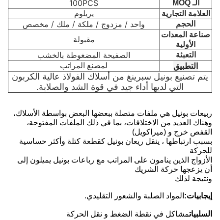
100PCS
الـ MOQ
العلامة التجارية
يريلوم
واحد / مزدوج / ملكة / ملك / مخصص
الحجم
صناعة المعدات
مقبولة
الأولية
الصفيحة المضغوطة بالخشب
التعبئة
التطبيق
لمصنع المراتب
يتم تصنيع بونيل سبرينغ من أسلاك الفولاذ عالية الكربون
التي لديها أداء جيد في قوة الشد والصلابة.
ربيعات بونيل هي ملفات متصلة ببعضها البعض بواسطة الأسلاك،
وهناك العديد من الاختلافات، بما في ذلك الملفات المفتوحة،
القفص خرج و (ميراكويل)
بسبب ارتباطها ، ينقل ريعان بونيل كقطعة كتلة وأكثر حساسية
للحركة
الأزواج الذين ينامون على المراتب مع رباعات بونيل يميلون إلى
أن يزعجها حركة الشريك
ونتيجة لذلك
إيجابيات:
المواد الصلبة والشعور التقليدي.
السلبيات
مشاكل في نقطة الضغط و نقل الحركة