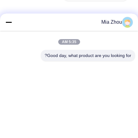
Mia Zhou
الاتصال السريع
5:35 AM
عنوان
Good day, what product are you looking for?
منطقة فوان الصناعية، مقاطعة غومينغ، مدينة فوشان، قوانغدونغ،
الصين
تيل
86-757-8881-2181
بريد إلكتروني
daisy@yirilom.com