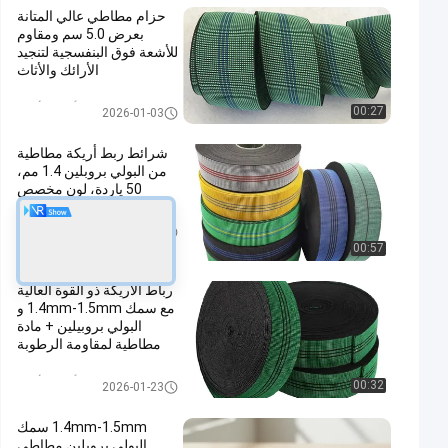
حزام مطاطي عالي المتانة
بعرض 5.0 سم ومقاوم
للأشعة فوق البنفسجية لتنجيد
الأرائك والأثاث
أريكة الأريكة
00:27
2026-01-03
شرائط ربط أريكة مطاطية
من البولي بروبلين 1.4 مم،
50 ياردة، لون مخصص
أريكة الأريكة
2026-04-07
00:57
رباط الأريكة ذو القوة العالية
مع سمك 1.4mm-1.5mm و
البولي بروبيلين + مادة
مطاطية لمقاومة الرطوبة
والأشعة فوق البنفسجية
والمواد الكيميائية
أريكة الأريكة
00:32
2026-01-23
1.4mm-1.5mm سمك
البولي بروبلين مطاطي